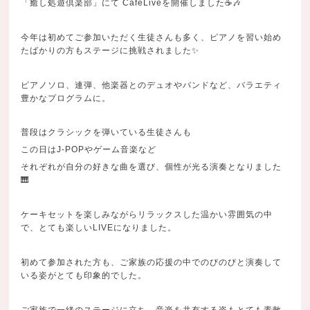
「癒し処遊倶楽部」にて CafeLiveを開催しました☕️🎶
今年は初めてご参加いただく生徒さんも多く、ピアノを習い始め
たばかりの方もステージに挑戦されました✨
ピアノソロ、連弾、他楽器とのデュオやバンドなど、バラエティ
豊かなプログラムに。
普段はクラシックを弾いている生徒さんも
この日はJ-POPやゲーム音楽など
それぞれが自分の好きな曲を選び、個性が光る演奏となりました
🎹
ケーキセットを楽しみながらリラックスした温かい雰囲気の中
で、とても楽しいLIVEになりました。
初めて参加された方も、ご家族の応援の中でのびのびと演奏して
いる姿がとても印象的でした。
ご家族で一緒のステージに立ち、音楽を共有する姿もとても素敵