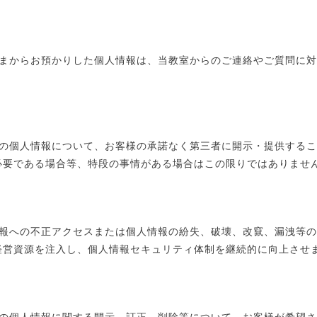
oolは、お客さまからお預かりした個人情報は、当教室からのご連絡やご質
oolは、お客様の個人情報について、お客様の承諾なく第三者に開示・提供
必要である場合等、特段の事情がある場合はこの限りではありませ
oolは、個人情報への不正アクセスまたは個人情報の紛失、破壊、改竄、漏
経営資源を注入し、個人情報セキュリティ体制を継続的に向上させ
oolは、お客様の個人情報に関する開示、訂正、削除等について、お客様が